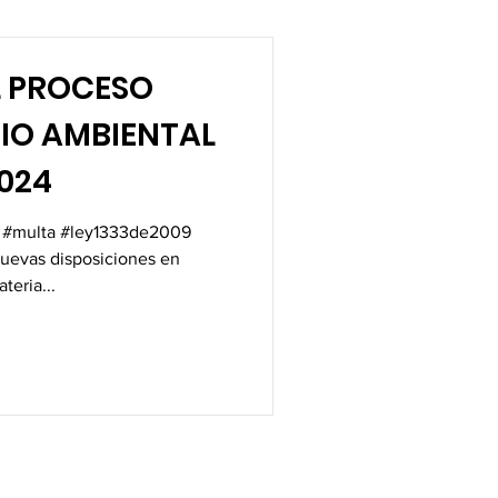
L PROCESO
IO AMBIENTAL
2024
 #multa #ley1333de2009
uevas disposiciones en
teria...